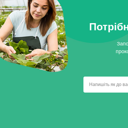
Потрібн
Запо
прок