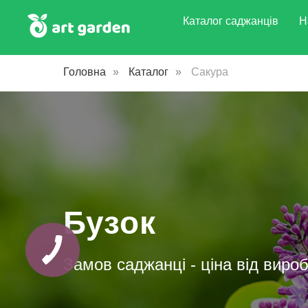
Каталог саджанців
Н
Головна
»
Каталог
»
Сакура
Бузок
КНОПКА
ЗВ'ЯЗКУ
Замов саджанці - ціна від вироб