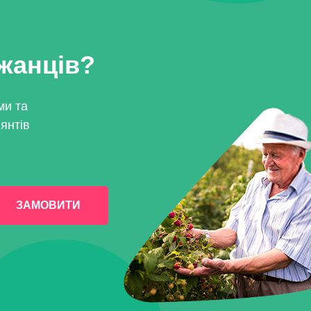
джанців?
ми та
янтів
ЗАМОВИТИ