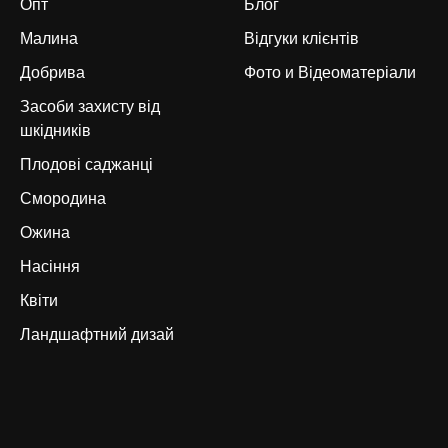
Опт
Блог
Малина
Відгуки клієнтів
Добрива
Фото и Відеоматеріал
и
Засоби захисту від
шкідників
Плодові саджанці
Смородина
Ожина
Насіння
Квіти
Ландшафтний дизай