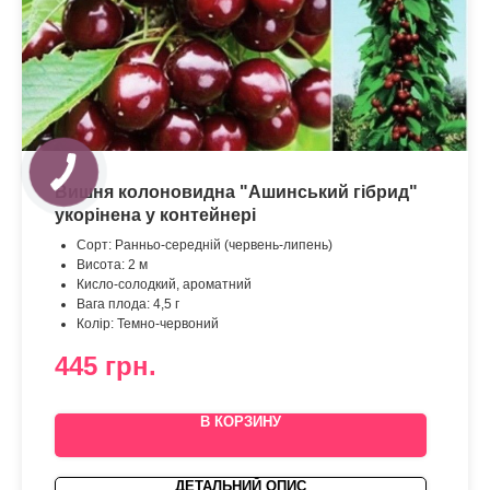
Вишня колоновидна "Ашинський гібрид"
укорінена у контейнері
Сорт: Ранньо-середній (червень-липень)
Висота: 2 м
Кисло-солодкий, ароматний
Вага плода: 4,5 г
Колір: Темно-червоний
445
грн.
В КОРЗИНУ
ДЕТАЛЬНИЙ ОПИС