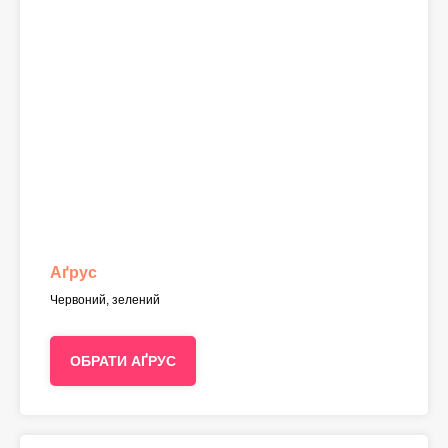
Аґрус
Червоний, зелений
ОБРАТИ АҐРУС