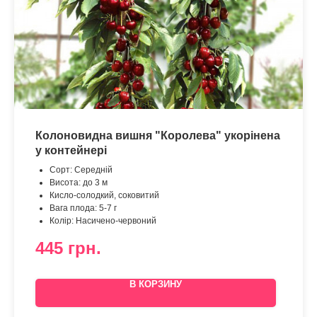
Колоновидна вишня "Королева" укорінена
у контейнері
Сорт: Середній
Висота: до 3 м
Кисло-солодкий, соковитий
Вага плода: 5-7 г
Колір: Насичено-червоний
445
грн.
В КОРЗИНУ