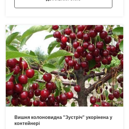
Вишня колоновидна "Зустріч" укорінена у
контейнері