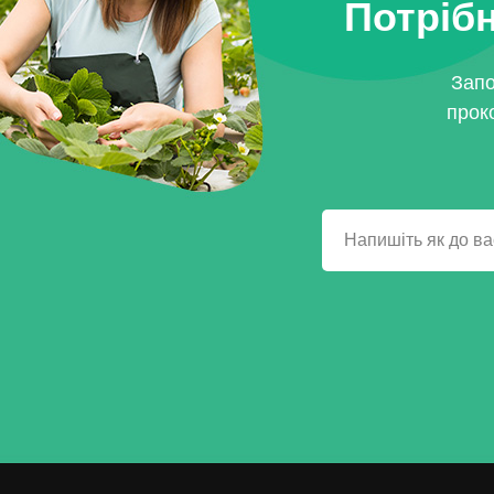
Потрібн
Запо
прок