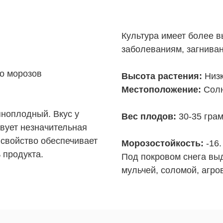
Культура имеет более в
заболеваниям, загнива
о морозов
Высота растения:
Низк
Местоположение:
Солн
ноплодный. Вкус у
Вес плодов:
30-35 грам
твует незначительная
 свойство обеспечивает
Морозостойкость:
-16.
 продукта.
Под покровом снега выд
мульчей, соломой, агро