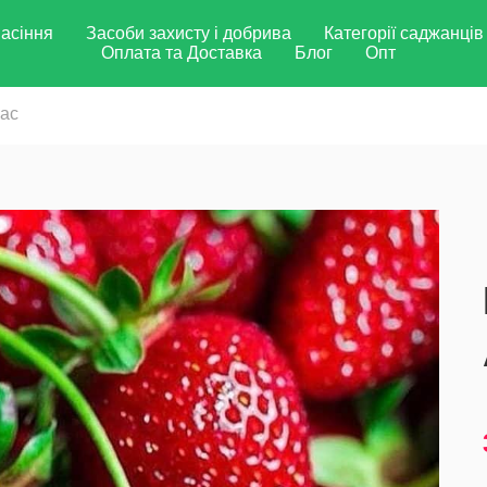
асіння
Засоби захисту і добрива
Категорії саджанців
Оплата та Доставка
Блог
Опт
ас