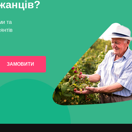
джанців?
ми та
янтів
ЗАМОВИТИ