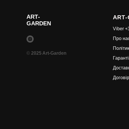
ART
-
ART
-
GARDEN
Viber 
Про на
Політик
©
2025 Art-Garden
Гаранті
Доставк
Догові