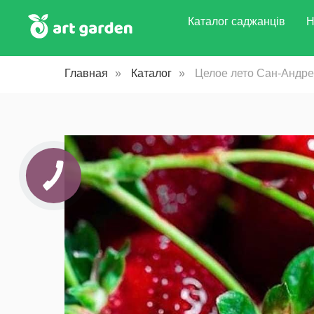
Каталог саджанців
Н
Главная
»
Каталог
»
Целое лето Сан-Андре