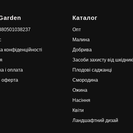
Garden
Каталог
+380501038237
Опт
с
Малина
а конфіденційності
Добрива
я
Засоби захисту від шкідник
а і оплата
Плодові саджанці
р оферта
Смородина
Ожина
Насіння
Квіти
Ландшафтний дизай