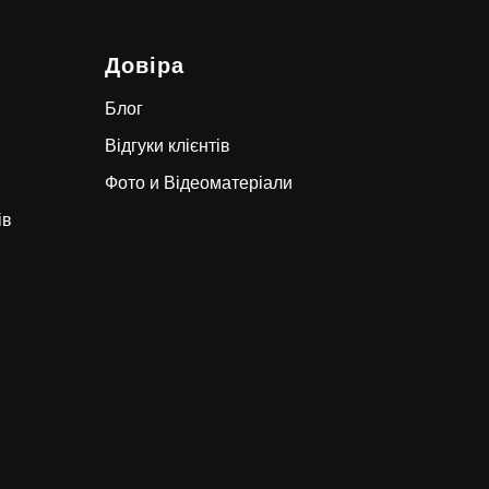
Довіра
Блог
Відгуки клієнтів
Фото и Відеоматеріал
и
ів