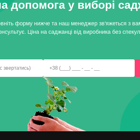
а допомога у виборі са
вніть форму нижче та наш менеджер зв'яжеться з ва
онсультує. Ціна на саджанці від виробника без спекул